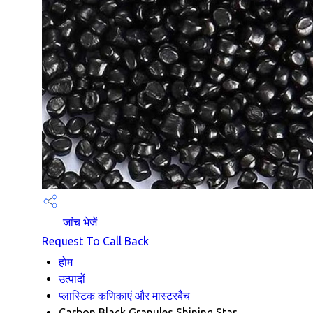
जांच भेजें
Request To Call Back
होम
उत्पादों
प्लास्टिक कणिकाएं और मास्टरबैच
Carbon Black Granules Shining Star