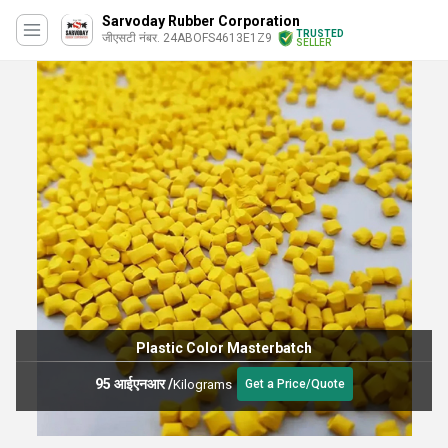
Sarvoday Rubber Corporation
TRUSTED
जीएसटी नंबर. 24ABOFS4613E1Z9
SELLER
Plastic Color Masterbatch
95 आईएनआर
/
Kilograms
Get a Price/Quote