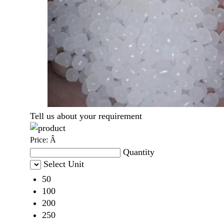
Tell us about your requirement
Price:
Â
Quantity
Select Unit
50
100
200
250