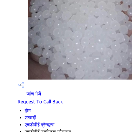
जांच भेजें
Request To Call Back
होम
उत्पादों
एचडीपीई ग्रैन्यूल्स
एचडीपीई प्लास्टिक ग्रैन्यूल्स