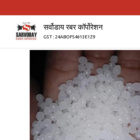
सर्वोडाय रबर कॉर्पोरेशन
GST : 24ABOFS4613E1Z9